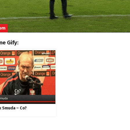
e Gify:
k Smuda – Co?